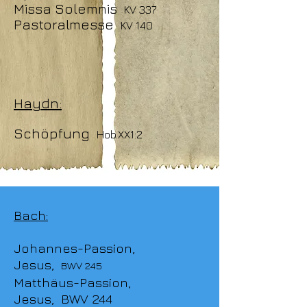
Missa Solemnis
KV 337
Pastoralmesse
KV 140
Haydn:
Schöpfung
Hob.XX1:2
Bach:
Johannes-Passion,
Jesus,
BWV 245
Matthäus-Passion,
Jesus, BWV 244