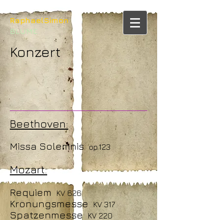
RaphaelSimon
BLUME
Konzert
Beethoven:
Missa Solemnis
op.123
Mozart:
Requiem
KV 626
Krönungsmesse
KV 317
Spatzenmesse
KV 220